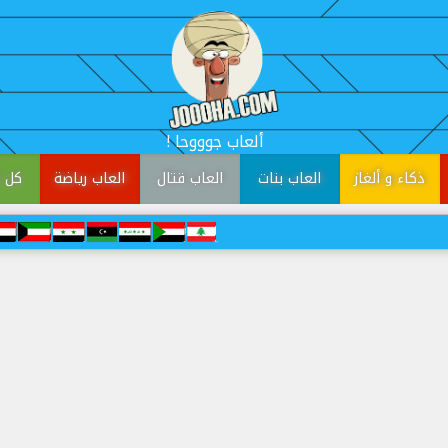
! ألعاب جوووحا
ذكاء و ألغاز
العاب بنات
العاب قتال
العاب رياضة
كل ا