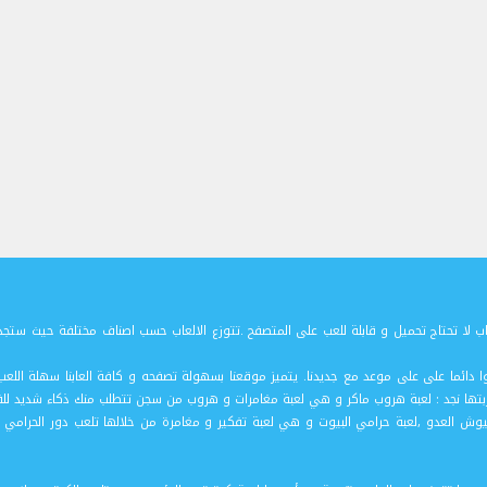
ب لا تحتاج تحميل و قابلة للعب على المتصفح .تتوزع الالعاب حسب اصناف مختلفة حيث ستجدو
,كونوا دائما على على موعد مع جديدنا. يتميز موقعنا بسهولة تصفحه و كافة العابنا سهلة
ربتها نجد : لعبة هروب ماكر و هي لعبة مغامرات و هروب من سجن تتطلب منك ذكاء شديد للف
وش العدو ,لعبة حرامي البيوت و هي لعبة تفكير و مغامرة من خلالها تلعب دور الحرامي ا