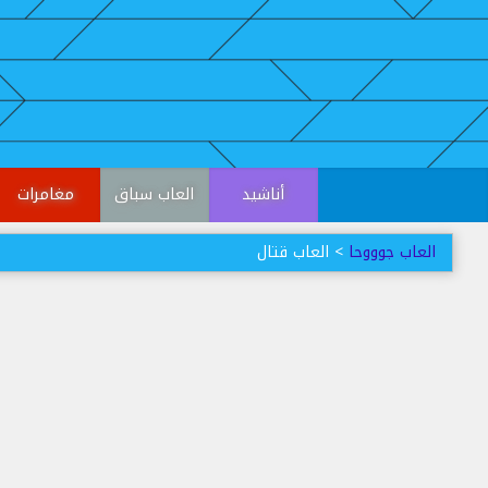
أناشيد
العاب سباق
مغامرات
العاب جوووحا
> العاب قتال