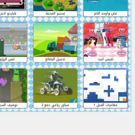
غص واوجد الكنز
تسيير المدينة
بلياردو احتر
تلبيس انيت
تحميل البضائع
تنس الرؤ
مغامرات الفيل 1
سباق رباعي دفع 2
توقيف السيار