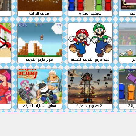
افية
توقيف السيارة
سياقة الدراجة
وس
لعبة ماريو القديمه الاصليه
سوبر ماريو القديمة
ة 2
القلعة وحرب الغزاة
سباق السيارات الخارقة