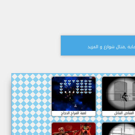
ية ,قتال شوارع و المزيد
القناص القاتل
لعبة الفراخ الدجاج