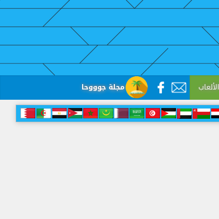
لألعاب
مجلة جوووحا