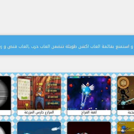
 و استمتع بقائمة العاب اكشن طويلة تتضمن العاب حرب ,العاب قنص و رما
يجية
لعبة الفراخ
المزارع حارس المزرعة