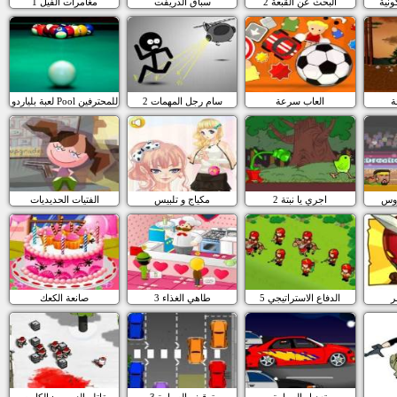
ونية
البحث عن القبعة 2
سباق الدريفت
مغامرات الفيل 1
ة
العاب سرعة
سام رجل المهمات 2
لعبة بلياردو Pool للمحترفين
ؤوس
اجري يا نبتة 2
مكياج و تلبيس
الفتيات الحديديات
ر
الدفاع الاستراتيجي 5
طاهي الغذاء 3
صانعة الكعك
تعديل السيارة
3 توقيف السيارة
مقاتلو الزومبي: الكابوس