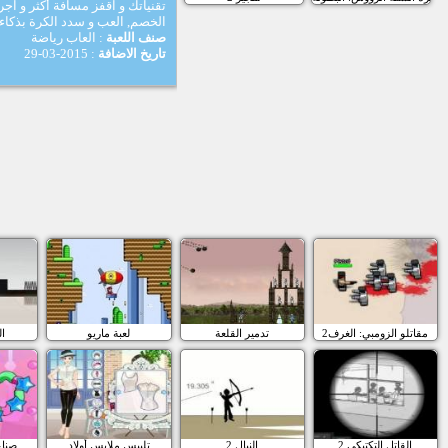
تقنياتك و اقفز مسافة أكثر و ا
الخصم, العب و سدد الكرة بذكاء
صنف اللعبة
: العاب رياضة
تاريخ الاضافة
: 2015-03-29
مقاتلو الزومبي: الغرف2
تدمير القلعة
لعبة ماريو
ا
القاتل التكتيكي 2
النبال 2
تلبيس ملابس أولاد
صناع