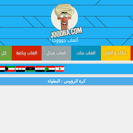
! ألعاب جوووحا
ذكاء و ألغاز
العاب بنات
العاب قتال
العاب رياضة
كل ا
كرة الرؤوس : البطولة