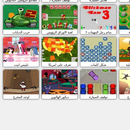
ة
سام رجل المهمات 3
لعبة الاوراق الرؤوس
حرب الدبابات
لية
شكل كلمات
تعرف على امريكا
تلبيس انيت
ع
توقيف السيارة
ديكور الهالوين
اوجد المخرج