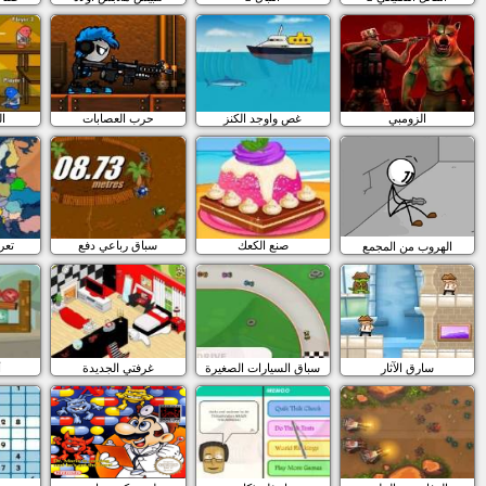
الزومبي
غص واوجد الكنز
حرب العصابات
ال
صنع الكعك
سباق رباعي دفع
تعر
الهروب من المجمع
سارق الآثار
سباق السيارات الصغيرة
غرفتي الجديدة
أ