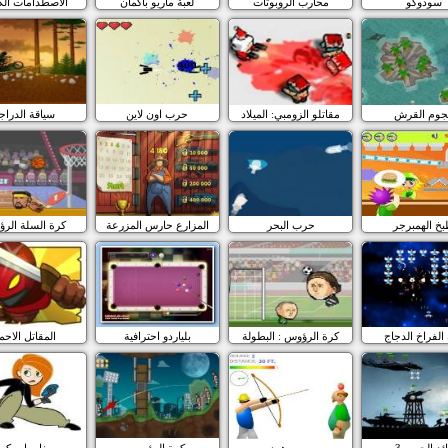
سودوكو
محارب الروبوتات
لعبة ماريو باكمان
الاصطدامات الك
جوم القرش
مقاتلو الزومبي: الميلاد
حرب اون لاين
سياقة الدراج
خ الهمبرجر
حرب البحر
المزارع حارس المزرعة
كرة السلة الر
 الفراخ الدجاج
كرة الرؤوس : البطولة
بلياردو احترافية
المقاتل الاحم
ئد الحرب 3
روبن هود
كرة الرؤوس
مغامرات كيم