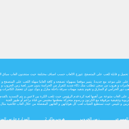
تاج تحميل و قابلة للعب على المتصفح .تتوزع الالعاب حسب اصناف مختلفة حيث ستجدون العاب سباق ال
ائما على على موعد مع جديدنا. يتميز موقعنا بسهولة تصفحه و كافة العابنا سهلة اللعب على المتصف
بة مغامرات و هروب من سجن تتطلب منك ذكاء شديد للفرار من الحراسة بدون ضرر ,لعبة زمن الحروب و 
لعب دور الحرامي او السارق و تقوم بتنفيد مهمات سرقة داخلة منازل و بنوك دون ان تتعقبك الكامرات
تتوفر على العاب متنوعة من أهمها لعبة كرة قدم الرؤوس حيث تلعب الكرة بين لاعببن و يتم التسديد 
ربوية وتثقيفية مرفوقة مع الكرتون و رسوم متحركة معظمها مقتبس من قناة براعم أو طيور الجنة
زيين و تلبيس حيت تستطيع الفتيات لعب كل هواياتهن و العابهن المفضلة من خلال العاب فلاشية مثال ط
الهمبرجر
زمن الحروب
هروب ماكر 2
المزارع حارس المز
Joooha Games جميع الحقوق محفوظة ألعاب جوووحا © 2018