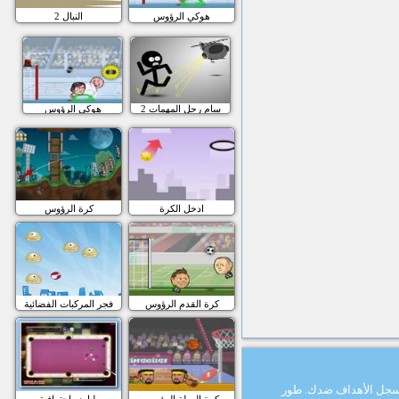
هوكي الرؤوس
النبال 2
سام رجل المهمات 2
هوكي الرؤوس
ادخل الكرة
كرة الرؤوس
كرة القدم الرؤوس
فجر المركبات الفضائية
ه يسجل اﻷهداف ضدك. طور