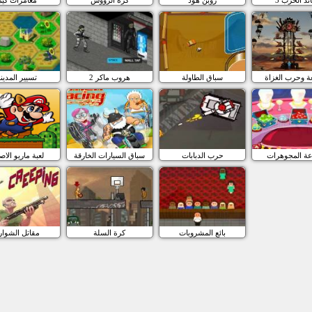
عة وحرب الغزاة
سباق الطاولة
هروب ماكر 2
تسيير المدين
ة المجوهرات
حرب الدبابات
سباق السيارات الخارقة
لعبة ماريو الاص
بائع المشروبات
كرة السلة
مقاتل الشوار