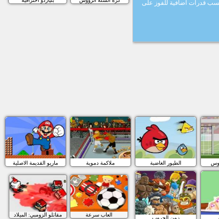
كرة السلة الرؤوس
بلياردو احترافية
اكسب قدرات اضافية للفوز على
ؤوس
الطيور الغاضبة
ملاكمة دموية
ماريو القديمة الاصلية
العاب سرعة
مقاتلو الزومبي: الميلاد
زمن الحروب