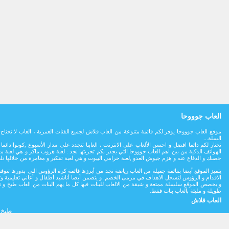
العاب جوووحا
موقع العاب جوووحا يوفر لكم قائمة متنوعة من العاب فلاش لجميع الفئات العمرية ، العاب لا تح
السلة...
نختار لكم دائما افضل و احسن الألعاب على الانترنت ، العابنا تتجدد على مدار اﻷسبوع ,كونوا د
الهواتف الذكية من بين اهم العاب جوووحا التي يجدر بكم تجربتها نجد : لعبة هروب ماكر و هي لع
حصنك و الدفاع عنه و هزم جيوش العدو ,لعبة حرامي البيوت و هي لعبة تفكير و مغامرة من خلالها ت
يتميز الموقع أيضا بقائمة جميلة من العاب رياضة نجد من أبرزها قائمة كرة الرؤوس التي بدورها 
الاقدام و الرؤوس لتسجل الاهداف في مرمى الخصم. و يتضمن أيضا أناشيد أطفال و أغاني تعليمية وت
و يخصص الموقع سلسلة ممتعة و شيقة من الالعاب للبنات فيها كل ما يهم البنات من العاب طبخ و ت
طويلة و مليئة بالعاب بنات فقط.
العاب فلاش
طبخ 