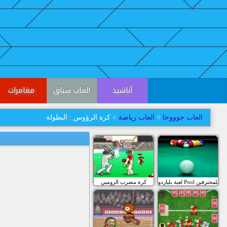
أناشيد
العاب سباق
مغامرات
العاب جوووحا
>
العاب رياضة
> كرة الرؤوس : البطولة
لعبة بلياردو Pool للمحترفين
كرة مضرب الزومبي