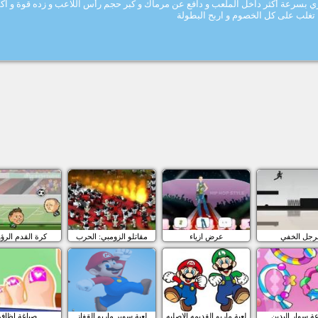
جري بسرعة أكثر داخل الملعب و دافع عن مرماك و كبر حجم رأس اللاعب و زده قوة و 
 تغلب على كل الخصوم و اربح البطولة
لرجل الخفي
عرض ازياء
مقاتلو الزومبي: الحرب
كرة القدم الر
ة سوار اليدين
لعبة ماريو القديمه الاصليه
لعبة سوبر ماريو القفاز
صباغة اظافر