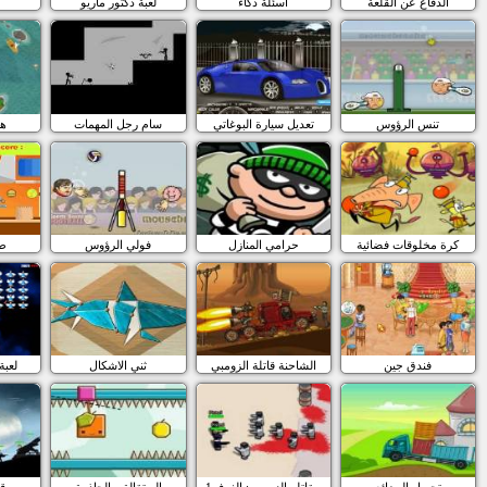
الدفاع عن القلعة
اسئلة ذكاء
لعبة دكتور ماريو
تنس الرؤوس
تعديل سيارة البوغاتي
سام رجل المهمات
ه
كرة مخلوقات فضائية
حرامي المنازل
فولي الرؤوس
طب
فندق جين
الشاحنة قاتلة الزومبي
ثني الاشكال
لعبة
تحميل البضائع
مقاتلو الزومبي: الغرف1
البرتقالة و الجاذبية
قا