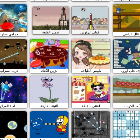
فولي الرؤوس
تدمير القلعة
قتال الدامي
حرامى سيارا
ف على اوروبا
تلبيس الطباخة
تزيين الكعك
حرب استراتيج
بعد الكرات
اعتني بالقطة
النبتة الخارقة
لعبة الفراخ