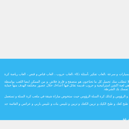
سيارات و سرعة ،العاب تفكير ،أسئلة ذكاء ،العاب حروب ، العاب قناص و قنص ، العاب رياضة كرة
ح و لا تتطلب منك تحميل كل ما تحتاجون هو متصفح و قارئ فلاش .و من الممكن ايضا اللعب بواسطة
هي لعبة اكشن استراتيجية و حروب قديمة تقاتل فيها أعداءك خلال عصور مختلفة الهدف منها حماية
 و تمسك بك الشرطة.
بالقدم و الرؤوس و كذلك كرة السلة الرؤوس حيث ستخوض مباراة شيقة في ملعب كرة السلة و تستعمل
بخ كعك و طبخ الكيك و تزيين الكعك و تزيين و تلبيس بنات و تلبيس باربي و عرائس و القائمة جد
رعة