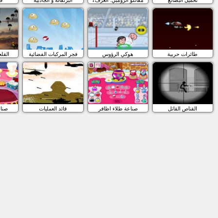
طائرات حربية
هوكي الرؤوس
فجر المركبات الفضائية
القل
القناص القاتل
صناعة طلاء اظافر
قائد العمليات
صناع