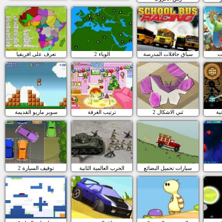
ت
سباق حافلات المدرسة
الوباء 2
تعرف على افريقيا
ية
ثني الاشكال 2
ترتيب الغرفة
سوبر ماريو القديمة
سيارات تحميل البضائع
الحرب العالمية الثانية
توقيف السيارة 2