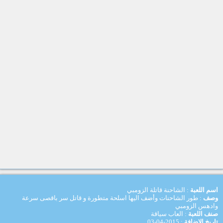
اسم اللعبة
: الشاحنة قاتلة الزومبي
وصف
: طور الشاحنات وأضف اليها اسلحة متطورة و قاتل سر باقصى سرعة
وادهس الزومبي
صنف اللعبة
: العاب سياقة
تاريخ الاضافة
: 2015-04-03