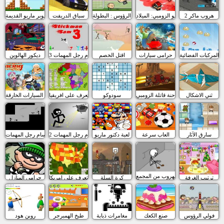
هروب ماكر 2
مقاتلو الزومبي: الميلاد
كرة الرؤوس : البطولة
سباق الدريفت
سوبر ماريو القديمة
 المركبات الفضائية
حرامى سيارات
اقتل الخصم
سام رجل المهمات 3
ديكور الهالوين
ثني الاشكال
الشاحنة قاتلة الزومبي
سودوكو
تعرف على افريقيا
سباق السيارات الخارقة
سارق الآثار
العاب سرعة
لعبة دكتور ماريو
سام رجل المهمات 2
سام رجل المهمات
الهروب من المجمع
ترتيب الغرفة
كرة السلة
تعرف على امريكا
حرامي المنازل
فولي الرؤوس
صنع الكعك
مغامرات ذبابة
طبخ الهمبرجر
روبن هود