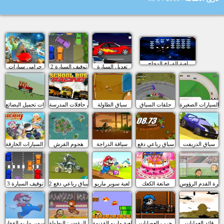
لعبة الفراخ الدجاج
تعديل السيارة
توقيف السيارة 2
حرامى سيارات
 السيارات الصغيرة
حلقات السباق
سباق الطاولة
سباق حافلات المدرسة
سيارات تحميل البضائع
سباق الدريفت
سباق رباعي دفع
سياقة الدراجة
هجوم القرش
سباق السيارات الخارقة
كرة القدم الرؤوس
صانعة الكعك
لعبة سوبر ماريو
سباق رباعي دفع 2
3 توقيف السيارة
قائد العمليات
حرب العصابات
لعبة ماريو القديمة
كرة السلة الرؤوس: البطولة
لعبة سوبر ماريو القفاز