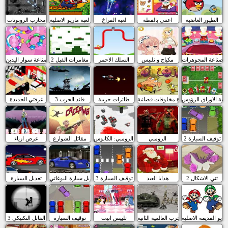
الطيور الغاضبة
اعتني بالقطة
لعبة الفراخ
لعبة ماريو الاصلية
محارب الروبوتات
صناعة المجوهرات
مكياج و تلبيس
السلك الاحمر
مغامرات الفيل 2
صناعة سوار اليدين
لعبة الاوراق الرؤوس
كرة مخلوقات فضائية
طائرات حربية
قائد الحرب 3
غرفتي الجديدة
توقيف السيارة 2
الزومبي
مقاتلو الزومبي: الكابوس
مقاتل الشوارع
عرض ازياء
ثني الاشكال 2
هدايا العيد
3 توقيف السيارة
تعديل سيارة البوغاتي
تعديل السيارة
ماريو القديمه الاصليه
الحرب العالمية الثانية
تلبيس انيت
توقيف السيارة
القاتل التكتيكي 3