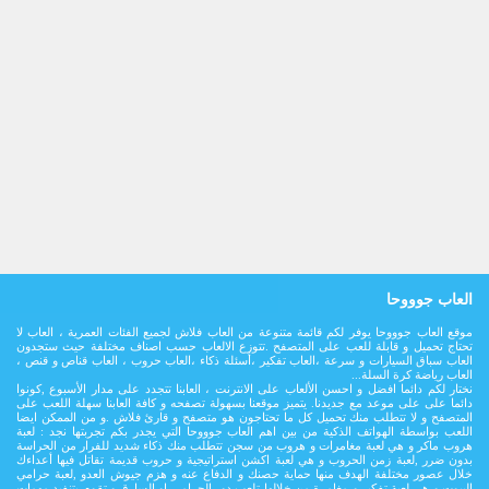
العاب جوووحا
موقع العاب جوووحا يوفر لكم قائمة متنوعة من العاب فلاش لجميع الفئات العمرية ، العاب لا
تحتاج تحميل و قابلة للعب على المتصفح .تتوزع الالعاب حسب اصناف مختلفة حيث ستجدون
العاب سباق السيارات و سرعة ،العاب تفكير ،أسئلة ذكاء ،العاب حروب ، العاب قناص و قنص ،
العاب رياضة كرة السلة...
نختار لكم دائما افضل و احسن الألعاب على الانترنت ، العابنا تتجدد على مدار اﻷسبوع ,كونوا
دائما على على موعد مع جديدنا. يتميز موقعنا بسهولة تصفحه و كافة العابنا سهلة اللعب على
المتصفح و لا تتطلب منك تحميل كل ما تحتاجون هو متصفح و قارئ فلاش .و من الممكن ايضا
اللعب بواسطة الهواتف الذكية من بين اهم العاب جوووحا التي يجدر بكم تجربتها نجد : لعبة
هروب ماكر و هي لعبة مغامرات و هروب من سجن تتطلب منك ذكاء شديد للفرار من الحراسة
بدون ضرر ,لعبة زمن الحروب و هي لعبة اكشن استراتيجية و حروب قديمة تقاتل فيها أعداءك
خلال عصور مختلفة الهدف منها حماية حصنك و الدفاع عنه و هزم جيوش العدو ,لعبة حرامي
البيوت و هي لعبة تفكير و مغامرة من خلالها تلعب دور الحرامي او السارق و تقوم بتنفيد مهمات