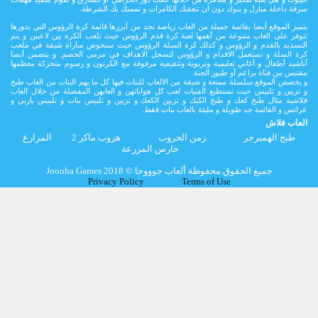
سرقة داخلة منازل و بنوك دون ان تتعقبك الكامرات و تمسك بك الشرطة.
يتميز الموقع أيضا بقائمة جميلة من العاب رياضة نجد من أبرزها قائمة كرة الرؤوس التي بدورها
تتوفر على العاب متنوعة من أهمها لعبة كرة قدم الرؤوس حيث تلعب الكرة بين لاعببن و يتم
التسديد بالقدم و الرؤوس و كذلك كرة السلة الرؤوس حيث ستخوض مباراة شيقة في ملعب
كرة السلة و تستعمل الاقدام و الرؤوس لتسجل الاهداف في مرمى الخصم. و يتضمن أيضا
أناشيد أطفال و أغاني تعليمية وتربوية وتثقيفية مرفوقة مع الكرتون و رسوم متحركة معظمها
مقتبس من قناة براعم أو طيور الجنة
و يخصص الموقع سلسلة ممتعة و شيقة من الالعاب للبنات فيها كل ما يهم البنات من العاب طبخ
و تزيين و تلبيس حيت تستطيع الفتيات لعب كل هواياتهن و العابهن المفضلة من خلال العاب
فلاشية مثال طبخ كعك و طبخ الكيك و تزيين الكعك و تزيين و تلبيس بنات و تلبيس باربي و
عرائس و القائمة جد طويلة و مليئة بالعاب بنات فقط.
العاب فلاش
طبخ الهمبرجر
زمن الحروب
هروب ماكر 2
المزارع
حارس المزرعة
Joooha Games جميع الحقوق محفوظة ألعاب جوووحا © 2018
Privacy Policy
Terms of Use