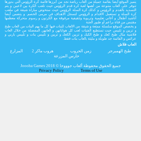
يتميز الموقع أيضا بقائمة جميلة من العاب رياضة نجد من أبرزها قائمة كرة الرؤوس التي بدورها
تتوفر على العاب متنوعة من أهمها لعبة كرة قدم الرؤوس حيث تلعب الكرة بين لاعببن و يتم
التسديد بالقدم و الرؤوس و كذلك كرة السلة الرؤوس حيث ستخوض مباراة شيقة في ملعب
كرة السلة و تستعمل الاقدام و الرؤوس لتسجل الاهداف في مرمى الخصم. و يتضمن أيضا
أناشيد أطفال و أغاني تعليمية وتربوية وتثقيفية مرفوقة مع الكرتون و رسوم متحركة معظمها
مقتبس من قناة براعم أو طيور الجنة
و يخصص الموقع سلسلة ممتعة و شيقة من الالعاب للبنات فيها كل ما يهم البنات من العاب طبخ
و تزيين و تلبيس حيت تستطيع الفتيات لعب كل هواياتهن و العابهن المفضلة من خلال العاب
فلاشية مثال طبخ كعك و طبخ الكيك و تزيين الكعك و تزيين و تلبيس بنات و تلبيس باربي و
عرائس و القائمة جد طويلة و مليئة بالعاب بنات فقط.
العاب فلاش
طبخ الهمبرجر
زمن الحروب
هروب ماكر 2
المزارع
حارس المزرعة
Joooha Games جميع الحقوق محفوظة ألعاب جوووحا © 2018
Privacy Policy
Terms of Use