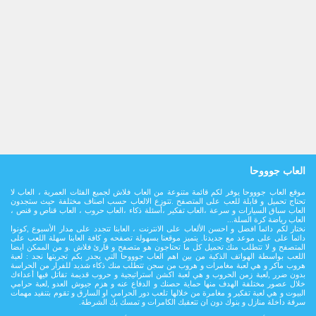
العاب جوووحا
موقع العاب جوووحا يوفر لكم قائمة متنوعة من العاب فلاش لجميع الفئات العمرية ، العاب لا
تحتاج تحميل و قابلة للعب على المتصفح .تتوزع الالعاب حسب اصناف مختلفة حيث ستجدون
العاب سباق السيارات و سرعة ،العاب تفكير ،أسئلة ذكاء ،العاب حروب ، العاب قناص و قنص ،
العاب رياضة كرة السلة...
نختار لكم دائما افضل و احسن الألعاب على الانترنت ، العابنا تتجدد على مدار اﻷسبوع ,كونوا
دائما على على موعد مع جديدنا. يتميز موقعنا بسهولة تصفحه و كافة العابنا سهلة اللعب على
المتصفح و لا تتطلب منك تحميل كل ما تحتاجون هو متصفح و قارئ فلاش .و من الممكن ايضا
اللعب بواسطة الهواتف الذكية من بين اهم العاب جوووحا التي يجدر بكم تجربتها نجد : لعبة
هروب ماكر و هي لعبة مغامرات و هروب من سجن تتطلب منك ذكاء شديد للفرار من الحراسة
بدون ضرر ,لعبة زمن الحروب و هي لعبة اكشن استراتيجية و حروب قديمة تقاتل فيها أعداءك
خلال عصور مختلفة الهدف منها حماية حصنك و الدفاع عنه و هزم جيوش العدو ,لعبة حرامي
البيوت و هي لعبة تفكير و مغامرة من خلالها تلعب دور الحرامي او السارق و تقوم بتنفيد مهمات
سرقة داخلة منازل و بنوك دون ان تتعقبك الكامرات و تمسك بك الشرطة.