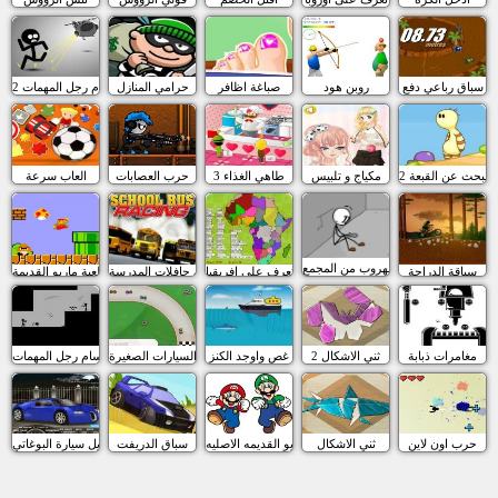
سباق رباعي دفع
روبن هود
صباغة اظافر
حرامي المنازل
سام رجل المهمات 2
البحث عن القبعة 2
مكياج و تلبيس
طاهي الغذاء 3
حرب العصابات
العاب سرعة
الهروب من المجمع
سياقة الدراجة
تعرف على افريقيا
سباق حافلات المدرسة
لعبة ماريو القديمة
مغامرات ذبابة
ثني الاشكال 2
غص واوجد الكنز
سباق السيارات الصغيرة
سام رجل المهمات
حرب اون لاين
ثني الاشكال
لعبة ماريو القديمه الاصليه
سباق الدريفت
تعديل سيارة البوغاتي