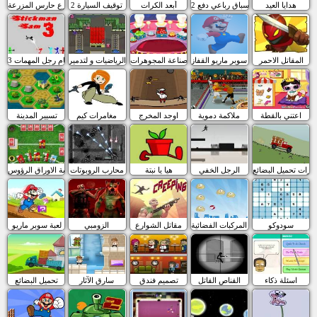
هدايا العيد
سباق رباعي دفع 2
أبعد الكرات
توقيف السيارة 2
المزارع حارس المزرعة
المقاتل الاحمر
لعبة سوبر ماريو القفاز
صناعة المجوهرات
الرياضيات و لتدمير
سام رجل المهمات 3
اعتني بالقطة
ملاكمة دموية
اوجد المخرج
مغامرات كيم
تسيير المدينة
ارات تحميل البضائع
الرجل الخفي
هيا يا نبتة
محارب الروبوتات
لعبة الاوراق الرؤوس
سودوكو
فجر المركبات الفضائية
مقاتل الشوارع
الزومبي
لعبة سوبر ماريو
اسئلة ذكاء
القناص القاتل
تصميم فندق
سارق الآثار
تحميل البضائع