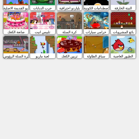
النبتة الخارقة
الاصطدامات الكونية
بلياردو احترافية
حرب الدبابات
ماريو القديمة الاصلية
بائع المشروبات
حرامى سيارات
كرة السلة
تلبيس انيت
صانعة الكعك
الطيور الغاضبة
سباق الطاولة
تزيين الكعك
لعبة ماريو
كرة السلة الرؤوس