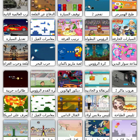
طبخ الهمبرجر
تفجير 2
توقيف السيارة
الدفاع عن القلعة
الحرب العالمية الثانية
ق السيارات الخارقة
كرة السلة الرؤوس: البطولة
ترتيب الغرفة
مغامرات الفيل 1
تعديل السيارة
صناعة سوار اليدين
كرة الرؤوس
لعبة ماريو باكمان
حرب البحر
القلعة وحرب الغزاة
هروب ماكر 2
البرتقالة و الجاذبية
ديكور الهالوين
كرة القدم الرؤوس
طائرات حربية
تلبيس الطباخة
تلبيس ملابس أولاد
القتال الدامي
مغامرات الفيل 2
تعرف على امريكا
ادخل الكرة
تعرف على اوروبا
اقتل الخصم
فولي الرؤوس
تنس الرؤوس