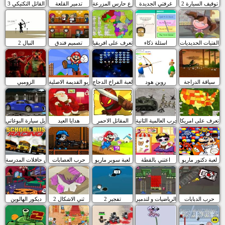
توقيف السيارة 2
غرفتي الجديدة
المزارع حارس المزرعة
تدمير القلعة
القاتل التكتيكي 3
الفتيات الحديديات
اسئلة ذكاء
تعرف على افريقيا
تصميم فندق
النبال 2
سياقة الدراجة
روبن هود
لعبة الفراخ الدجاج
ماريو القديمة الاصلية
الزومبي
تعرف على امريكا
الحرب العالمية الثانية
المقاتل الاحمر
هدايا العيد
تعديل سيارة البوغاتي
لعبة دكتور ماريو
اعتني بالقطة
لعبة سوبر ماريو
حرب العصابات
سباق حافلات المدرسة
حرب الدبابات
الرياضيات و لتدمير
تفجير 2
ثني الاشكال 2
ديكور الهالوين