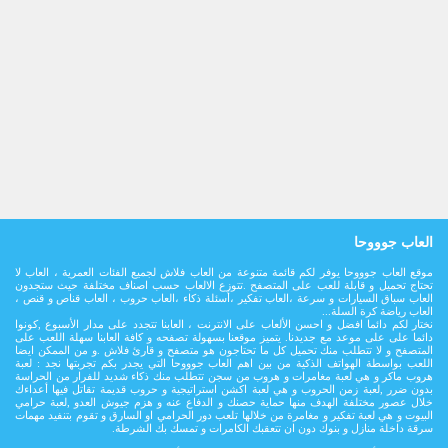
العاب جوووحا
موقع العاب جوووحا يوفر لكم قائمة متنوعة من العاب فلاش لجميع الفئات العمرية ، العاب لا
تحتاج تحميل و قابلة للعب على المتصفح .تتوزع الالعاب حسب اصناف مختلفة حيث ستجدون
العاب سباق السيارات و سرعة ،العاب تفكير ،أسئلة ذكاء ،العاب حروب ، العاب قناص و قنص ،
العاب رياضة كرة السلة...
نختار لكم دائما افضل و احسن الألعاب على الانترنت ، العابنا تتجدد على مدار اﻷسبوع ,كونوا
دائما على على موعد مع جديدنا. يتميز موقعنا بسهولة تصفحه و كافة العابنا سهلة اللعب على
المتصفح و لا تتطلب منك تحميل كل ما تحتاجون هو متصفح و قارئ فلاش .و من الممكن ايضا
اللعب بواسطة الهواتف الذكية من بين اهم العاب جوووحا التي يجدر بكم تجربتها نجد : لعبة
هروب ماكر و هي لعبة مغامرات و هروب من سجن تتطلب منك ذكاء شديد للفرار من الحراسة
بدون ضرر ,لعبة زمن الحروب و هي لعبة اكشن استراتيجية و حروب قديمة تقاتل فيها أعداءك
خلال عصور مختلفة الهدف منها حماية حصنك و الدفاع عنه و هزم جيوش العدو ,لعبة حرامي
البيوت و هي لعبة تفكير و مغامرة من خلالها تلعب دور الحرامي او السارق و تقوم بتنفيد مهمات
سرقة داخلة منازل و بنوك دون ان تتعقبك الكامرات و تمسك بك الشرطة.