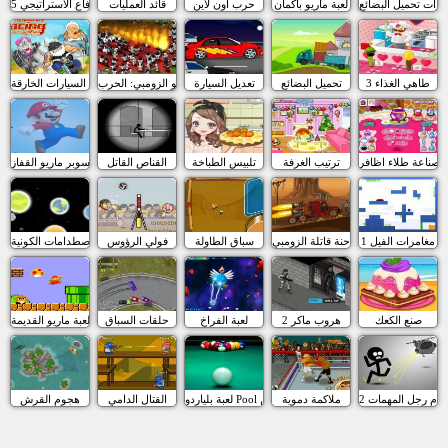
ارات تحميل البضائع
لعبة ماريو باكمان
حرب اون لاين
قائد العمليات
الدفاع الاستراتيجي 5
طاهي الغذاء 3
تحميل البضائع
تعديل السيارة
مقاتلو الزومبي: الحرب
سباق السيارات الخارقة
صناعة طلاء اظافر
ترتيب الغرفة
تلبيس الطباخة
القناص القاتل
لعبة سوبر ماريو القفاز
مغامرات الفيل 1
الشاحنة قاتلة الزومبي
سباق الطاولة
فولي الرؤوس
الاصطدامات الكونية
صنع الكعك
هروب ماكر 2
لعبة الفراخ
حلقات السباق
لعبة ماريو القديمة
ام رجل المهمات 2
ملاكمة دموية
لعبة بلياردو Pool للمحترفين
القتال الدامي
هجوم القرش