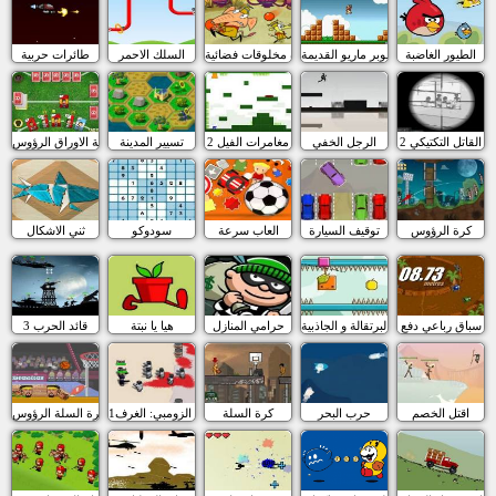
الطيور الغاضبة
سوبر ماريو القديمة
كرة مخلوقات فضائية
السلك الاحمر
طائرات حربية
القاتل التكتيكي 2
الرجل الخفي
مغامرات الفيل 2
تسيير المدينة
لعبة الاوراق الرؤوس
كرة الرؤوس
توقيف السيارة
العاب سرعة
سودوكو
ثني الاشكال
سباق رباعي دفع
البرتقالة و الجاذبية
حرامي المنازل
هيا يا نبتة
قائد الحرب 3
اقتل الخصم
حرب البحر
كرة السلة
مقاتلو الزومبي: الغرف1
كرة السلة الرؤوس