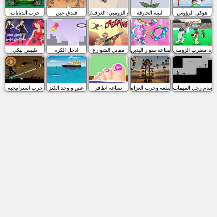
هوكي الرؤوس
النبتة الخارقة
مقاتلو الزومبي: الغرف2
فندق جين
حرب الدبابات
كرة مضرب الزومبي
صناعة سوار اليدين
مقاتل الشوارع
ادخل الكرة
تلبيس نيكي
سام رجل المهمات
القلعة وحرب الغزاة
صباغة اظافر
غص واوجد الكنز
حرب استراتيجية