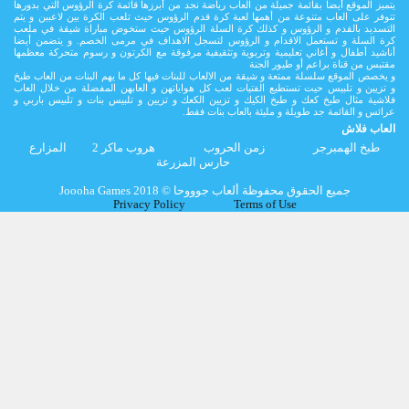
يتميز الموقع أيضا بقائمة جميلة من العاب رياضة نجد من أبرزها قائمة كرة الرؤوس التي بدورها
تتوفر على العاب متنوعة من أهمها لعبة كرة قدم الرؤوس حيث تلعب الكرة بين لاعببن و يتم
التسديد بالقدم و الرؤوس و كذلك كرة السلة الرؤوس حيث ستخوض مباراة شيقة في ملعب
كرة السلة و تستعمل الاقدام و الرؤوس لتسجل الاهداف في مرمى الخصم. و يتضمن أيضا
أناشيد أطفال و أغاني تعليمية وتربوية وتثقيفية مرفوقة مع الكرتون و رسوم متحركة معظمها
مقتبس من قناة براعم أو طيور الجنة
و يخصص الموقع سلسلة ممتعة و شيقة من الالعاب للبنات فيها كل ما يهم البنات من العاب طبخ
و تزيين و تلبيس حيت تستطيع الفتيات لعب كل هواياتهن و العابهن المفضلة من خلال العاب
فلاشية مثال طبخ كعك و طبخ الكيك و تزيين الكعك و تزيين و تلبيس بنات و تلبيس باربي و
عرائس و القائمة جد طويلة و مليئة بالعاب بنات فقط.
العاب فلاش
طبخ الهمبرجر
زمن الحروب
هروب ماكر 2
المزارع
حارس المزرعة
Joooha Games جميع الحقوق محفوظة ألعاب جوووحا © 2018
Privacy Policy
Terms of Use