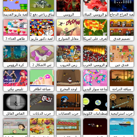
لعبة الفراخ الدجاج
مقاتلو الزومبي: الميلاد
الزومبي
سباق رباعي دفع 2
لعبة ماريو القديمة
تصميم فندق
تعرف على امريكا
مقاتل الشوارع
لعبة دكتور ماريو
طاهي الغذاء 3
فندق جين
مقاتلو الزومبي: الحرب
زمن الحروب
ثني الاشكال 2
كرة الرؤوس
سياقة الدراجة
صناعة سوار اليدين
اوجد المخرج
صباغة اظافر
تلبيس نيكي
حرب استراتيجية
الاصطدامات الكونية
حرب العصابات
حرب الدبابات
القناص القاتل