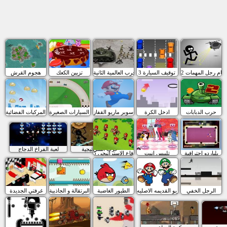
سام رجل المهمات 2
3 توقيف السيارة
الحرب العالمية الثانية
تزيين الكعك
هجوم القرش
حرب الدبابات
ادخل الكرة
لعبة سوبر ماريو القفاز
سباق السيارات الصغيرة
فجر المركبات الفضائية
حرب استراتيجية
لعبة الفراخ الدجاج
بلياردو احترافية
تلبيس انيت
الدفاع الاستراتيجي 5
الرجل الخفي
لعبة ماريو القديمه الاصليه
الطيور الغاضبة
البرتقالة و الجاذبية
غرفتي الجديدة