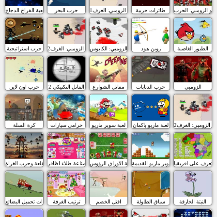
تلو الزومبي: الحرب
طائرات حربية
مقاتلو الزومبي: الغرف1
حرب البحر
لعبة الفراخ الدجاج
الطيور الغاضبة
روبن هود
مقاتلو الزومبي: الكابوس
مقاتلو الزومبي: الغرف2
حرب استراتيجية
الزومبي
حرب الدبابات
مقاتل الشوارع
القاتل التكتيكي 2
حرب اون لاين
لو الزومبي: الغرف2
لعبة ماريو باكمان
لعبة سوبر ماريو
حرامى سيارات
كرة السلة
تعرف على افريقيا
سوبر ماريو القديمة
لعبة الاوراق الرؤوس
صناعة طلاء اظافر
القلعة وحرب الغزاة
النبتة الخارقة
سباق الطاولة
اقتل الخصم
ترتيب الغرفة
سيارات تحميل البضائع