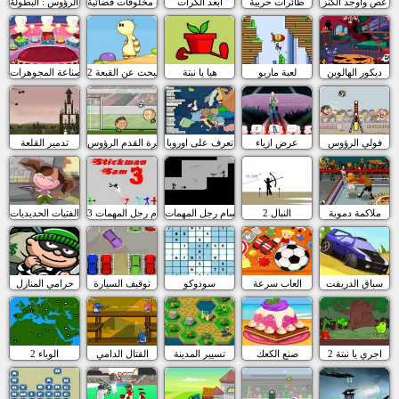
غص واوجد الكنز
طائرات حربية
أبعد الكرات
كرة مخلوقات فضائية
كرة الرؤوس : البطولة
ديكور الهالوين
لعبة ماريو
هيا يا نبتة
البحث عن القبعة 2
صناعة المجوهرات
فولي الرؤوس
عرض ازياء
تعرف على اوروبا
كرة القدم الرؤوس
تدمير القلعة
ملاكمة دموية
النبال 2
سام رجل المهمات
سام رجل المهمات 3
الفتيات الحديديات
سباق الدريفت
العاب سرعة
سودوكو
توقيف السيارة
حرامي المنازل
اجري يا نبتة 2
صنع الكعك
تسيير المدينة
القتال الدامي
الوباء 2