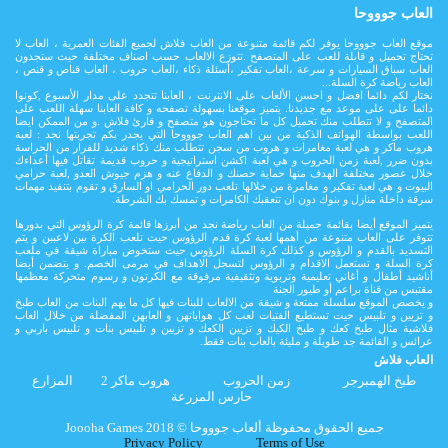
العاب جوووحا
موقع العاب جوووحا يوفر لكم قائمة متنوعة من العاب فلاش لجميع الفئات العمرية ، العاب لا
تحتاج تحميل و قابلة للعب على المتصفح .تتوزع الالعاب حسب اصناف مختلفة حيث ستجدون
العاب سباق السيارات و سرعة ،العاب تفكير ،أسئلة ذكاء ،العاب حروب ، العاب قناص و قنص ،
العاب رياضة كرة السلة...
نختار لكم دائما افضل و احسن الألعاب على الانترنت ، العابنا تتجدد على مدار اﻷسبوع ,كونوا
دائما على على موعد مع جديدنا. يتميز موقعنا بسهولة تصفحه و كافة العابنا سهلة اللعب على
المتصفح و لا تتطلب منك تحميل كل ما تحتاجون هو متصفح و قارئ فلاش .و من الممكن ايضا
اللعب بواسطة الهواتف الذكية من بين اهم العاب جوووحا التي يجدر بكم تجربتها نجد : لعبة
هروب ماكر و هي لعبة مغامرات و هروب من سجن تتطلب منك ذكاء شديد للفرار من الحراسة
بدون ضرر ,لعبة زمن الحروب و هي لعبة اكشن استراتيجية و حروب قديمة تقاتل فيها أعداءك
خلال عصور مختلفة الهدف منها حماية حصنك و الدفاع عنه و هزم جيوش العدو ,لعبة حرامي
البيوت و هي لعبة تفكير و مغامرة من خلالها تلعب دور الحرامي او السارق و تقوم بتنفيد مهمات
سرقة داخلة منازل و بنوك دون ان تتعقبك الكامرات و تمسك بك الشرطة.
يتميز الموقع أيضا بقائمة جميلة من العاب رياضة نجد من أبرزها قائمة كرة الرؤوس التي بدورها
تتوفر على العاب متنوعة من أهمها لعبة كرة قدم الرؤوس حيث تلعب الكرة بين لاعببن و يتم
التسديد بالقدم و الرؤوس و كذلك كرة السلة الرؤوس حيث ستخوض مباراة شيقة في ملعب
كرة السلة و تستعمل الاقدام و الرؤوس لتسجل الاهداف في مرمى الخصم. و يتضمن أيضا
أناشيد أطفال و أغاني تعليمية وتربوية وتثقيفية مرفوقة مع الكرتون و رسوم متحركة معظمها
مقتبس من قناة براعم أو طيور الجنة
و يخصص الموقع سلسلة ممتعة و شيقة من الالعاب للبنات فيها كل ما يهم البنات من العاب طبخ
و تزيين و تلبيس حيت تستطيع الفتيات لعب كل هواياتهن و العابهن المفضلة من خلال العاب
فلاشية مثال طبخ كعك و طبخ الكيك و تزيين الكعك و تزيين و تلبيس بنات و تلبيس باربي و
عرائس و القائمة جد طويلة و مليئة بالعاب بنات فقط.
العاب فلاش
طبخ الهمبرجر
زمن الحروب
هروب ماكر 2
المزارع
حارس المزرعة
Joooha Games جميع الحقوق محفوظة ألعاب جوووحا © 2018
Privacy Policy
Terms of Use