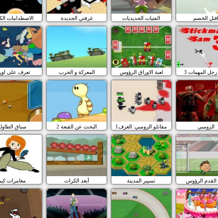
قتل الخصم
الفتيات الحديديات
غرفتي الجديدة
الاصطدامات الك
جل المهمات 3
لعبة الاوراق الرؤوس
المعركة و الحرب
تعرف على اورو
الزومبي
مقاتلو الزومبي: الغرف1
البحث عن القبعة 2
سباق الطاول
القدم الرؤوس
تسيير المدينة
أبعد الكرات
مغامرات كيم