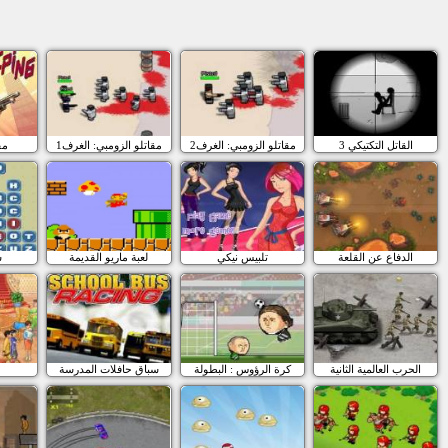
القاتل التكتيكي 3
مقاتلو الزومبي: الغرف2
مقاتلو الزومبي: الغرف1
مق
الدفاع عن القلعة
تلبيس نيكي
لعبة ماريو القديمة
ش
الحرب العالمية الثانية
كرة الرؤوس : البطولة
سباق حافلات المدرسة