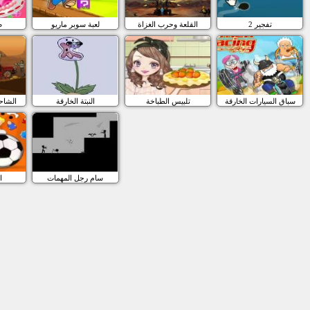
تفجير 2
القلعة وحرب الغزاة
لعبة سوبر ماريو
ص
سباق السيارات الخارقة
تلبيس الطباخة
النبتة الخارقة
الشاحن
سام رجل المهمات
ا