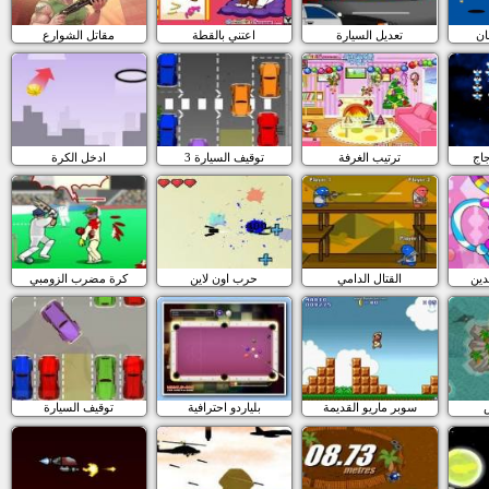
ان
تعديل السيارة
اعتني بالقطة
مقاتل الشوارع
جاج
ترتيب الغرفة
3 توقيف السيارة
ادخل الكرة
دين
القتال الدامي
حرب اون لاين
كرة مضرب الزومبي
سوبر ماريو القديمة
بلياردو احترافية
توقيف السيارة