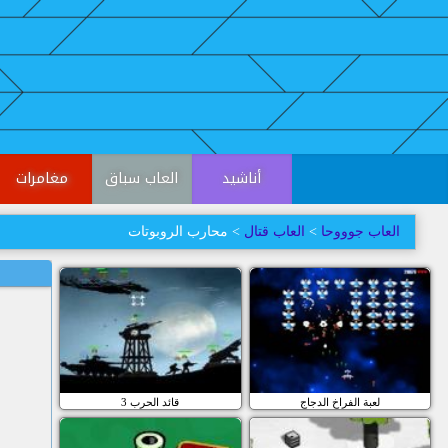
أناشيد
العاب سباق
مغامرات
العاب جوووحا
>
العاب قتال
> محارب الروبوتات
لعبة الفراخ الدجاج
قائد الحرب 3