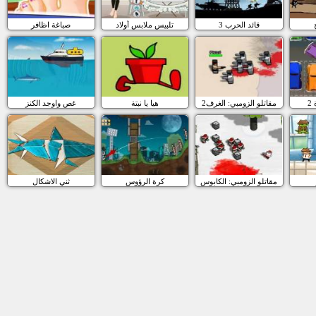
قائد الحرب 3
تلبيس ملابس أولاد
صباغة اظافر
2
مقاتلو الزومبي: الغرف2
هيا يا نبتة
غص واوجد الكنز
مقاتلو الزومبي: الكابوس
كرة الرؤوس
ثني الاشكال