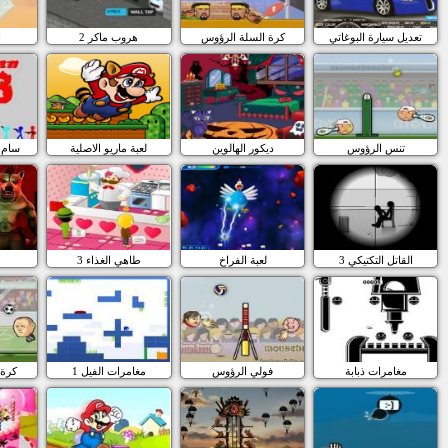
تعديل سيارة البوغاتي
كرة السلة الرؤوس
هروب ماكر 2
ا
تنس الرؤوس
ديكور الهالوين
لعبة ماريو الاصلية
سام ر
القاتل التكتيكي 3
لعبة الفراخ
طاهي الغذاء 3
مغامرات ذبابة
فولي الرؤوس
مغامرات الفيل 1
كرة 