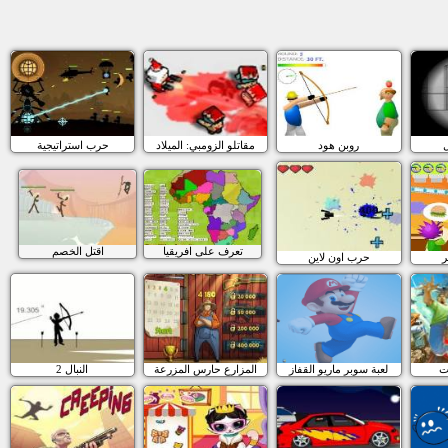
ل
روبن هود
مقاتلو الزومبي: الميلاد
حرب استراتيجية
تعرف على افريقيا
اقتل الخصم
ر
حرب اون لاين
ت
لعبة سوبر ماريو القفاز
المزارع حارس المزرعة
النبال 2