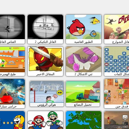
اتل الشوارع
الطيور الغاضبة
القاتل التكتيكي 2
القناص القات
كل كلمات
ثني الاشكال 2
المقاتل الاحمر
طبخ الهمبرج
تحميل البضائع
هوكي الرؤوس
فندق جين
حرامى سيارا