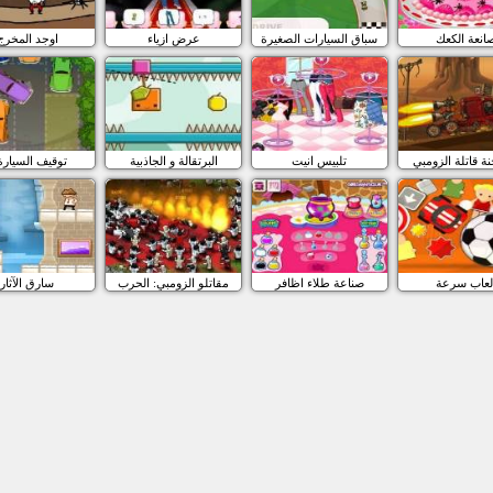
انعة الكعك
سباق السيارات الصغيرة
عرض ازياء
اوجد المخرج
ة قاتلة الزومبي
تلبيس انيت
البرتقالة و الجاذبية
توقيف السيارة 
لعاب سرعة
صناعة طلاء اظافر
مقاتلو الزومبي: الحرب
سارق الآثار