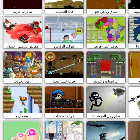
ونية
سباق رباعي دفع
قائد العمليات
طائرات حربية
با
تعرف على افريقيا
هوكي الرؤوس
مقاتلو الزومبي: الميلاد
ة
الرياضيات و لتدمير
حرب استراتيجية
زمن الحروب
سام رجل المهمات 2
حرب العصابات
لعبة ماريو