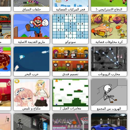
الدفاع الاستراتيجي 5
فجر المركبات الفضائية
حلقات السباق
كرة مخلوقات فضائية
سودوكو
ماريو القديمة الاصلية
مل
محارب الروبوتات
تصميم فندق
حرب البحر
ت
مغامرات الفيل 2
مكياج و تلبيس
الهروب من المجمع