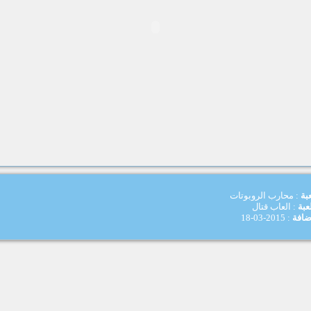
بة
: محارب الروبوتات
عبة
: العاب قتال
اضافة
: 2015-03-18