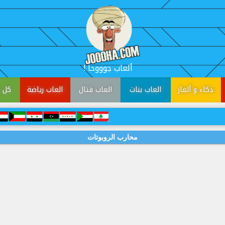
! ألعاب جوووحا
ذكاء و ألغاز
العاب بنات
العاب قتال
العاب رياضة
كل ا
محارب الروبوتات