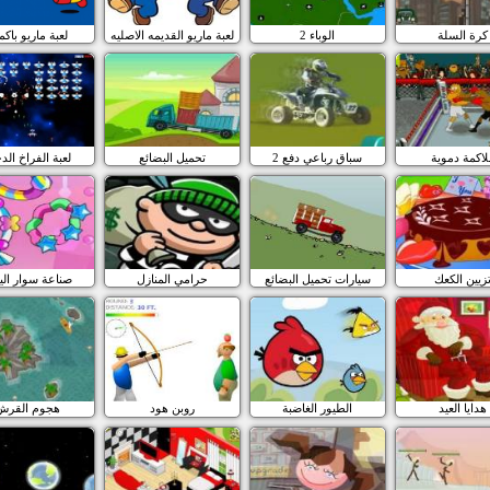
كرة السلة
الوباء 2
لعبة ماريو القديمه الاصليه
لعبة ماريو باكم
اكمة دموية
سباق رباعي دفع 2
تحميل البضائع
لعبة الفراخ الد
زيين الكعك
سيارات تحميل البضائع
حرامي المنازل
صناعة سوار الي
هدايا العيد
الطيور الغاضبة
روبن هود
هجوم القرش