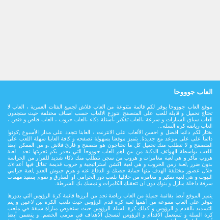
العاب جوووحا
موقع العاب جوووحا يوفر لكم قائمة متنوعة من العاب فلاش لجميع الفئات العمرية ، العاب لا
تحتاج تحميل و قابلة للعب على المتصفح .تتوزع الالعاب حسب اصناف مختلفة حيث ستجدون
العاب سباق السيارات و سرعة ،العاب تفكير ،أسئلة ذكاء ،العاب حروب ، العاب قناص و قنص ،
العاب رياضة كرة السلة...
نختار لكم دائما افضل و احسن الألعاب على الانترنت ، العابنا تتجدد على مدار اﻷسبوع ,كونوا
دائما على على موعد مع جديدنا. يتميز موقعنا بسهولة تصفحه و كافة العابنا سهلة اللعب على
المتصفح و لا تتطلب منك تحميل كل ما تحتاجون هو متصفح و قارئ فلاش .و من الممكن ايضا
اللعب بواسطة الهواتف الذكية من بين اهم العاب جوووحا التي يجدر بكم تجربتها نجد : لعبة
هروب ماكر و هي لعبة مغامرات و هروب من سجن تتطلب منك ذكاء شديد للفرار من الحراسة
بدون ضرر ,لعبة زمن الحروب و هي لعبة اكشن استراتيجية و حروب قديمة تقاتل فيها أعداءك
خلال عصور مختلفة الهدف منها حماية حصنك و الدفاع عنه و هزم جيوش العدو ,لعبة حرامي
البيوت و هي لعبة تفكير و مغامرة من خلالها تلعب دور الحرامي او السارق و تقوم بتنفيد مهمات
سرقة داخلة منازل و بنوك دون ان تتعقبك الكامرات و تمسك بك الشرطة.
يتميز الموقع أيضا بقائمة جميلة من العاب رياضة نجد من أبرزها قائمة كرة الرؤوس التي بدورها
تتوفر على العاب متنوعة من أهمها لعبة كرة قدم الرؤوس حيث تلعب الكرة بين لاعببن و يتم
التسديد بالقدم و الرؤوس و كذلك كرة السلة الرؤوس حيث ستخوض مباراة شيقة في ملعب
كرة السلة و تستعمل الاقدام و الرؤوس لتسجل الاهداف في مرمى الخصم. و يتضمن أيضا